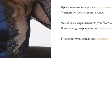
Время выполнения укладки
30 минут 
*зависит от густоты и типа волос
Чем больше отрабатываете, тем быстре
В конце видео промо-код на
10% скидк
Продолжительность видео
38 минут