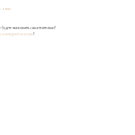
- 1 час
е будете выполнять самостоятельно!
у в интернет-магазин
!