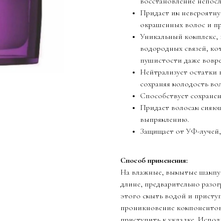
восстановление непосл
Придает им невероятную
окрашенных волос и пр
Уникальный комплекс, 
водородных связей, ко
пушистости даже вовр
Нейтрализует остатки 
сохраняя молодость вол
Способствует сохране
Придает волосам сияющ
выпрямлению.
Защищает от УФ-лучей,
Способ применения:
На влажные, вымытые шампун
длине, предварительно разог
этого смыть водой и приступ
проникновение компонентов 
приступить к укладке. Исполь