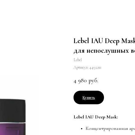
Lebel IAU Deep Mas
для непослушных во
Lebel
Артикул:
4492лп
4 980
руб.
Купить
Lebel IAU Deep Mask:
Концентрированная аро