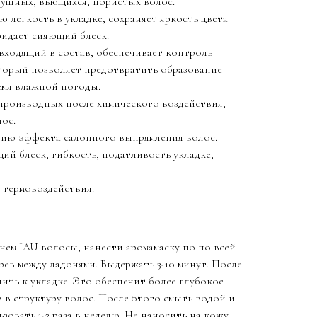
ушных, вьющихся, пористых волос.
 легкость в укладке, сохраняет яркость цвета
идает сияющий блеск.
входящий в состав, обеспечивает контроль
торый позволяет предотвратить образование
емя влажной погоды.
производных после химического воздействия,
ос.
нию эффекта салонного выпрямления волос.
ий блеск, гибкость, податливость укладке,
 термовоздействия.
ем IAU волосы, нанести аромамаску по по всей
рев между ладонями. Выдержать 3-10 минут. После
ить к укладке. Это обеспечит более глубокое
в структуру волос. После этого смыть водой и
зовать 1-2 раза в неделю. Не наносить на кожу