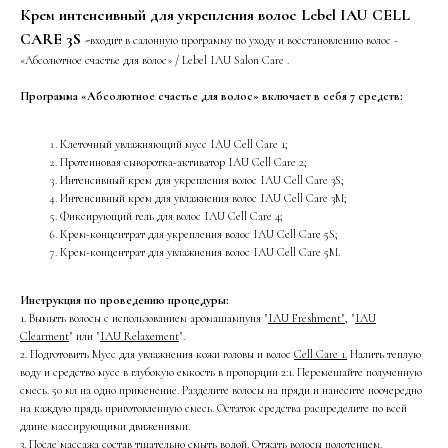
Крем интенсивный для укрепления волос Lebel IAU CELL
CARE 3S -
входит в салонную программу по уходу и восстановлению волос -
«Абсолютное счастье для волос» / Lebel IAU Salon Care .
Программа «Абсолютное счастье для волос» включает в себя 7 средств:
Клеточный увлажняющий мусс IAU Cell Care 1;
Протеиновая сыворотка-активатор IAU Cell Care 2;
Интенсивный крем для укрепления волос IAU Cell Care 3S;
Интенсивный крем для увлажнения волос IAU Cell Care 3M;
Фиксирующий гель для волос IAU Cell Care 4;
Крем-концентрат для укрепления волос IAU Cell Care 5S;
Крем-концентрат для увлажнения волос IAU Cell Care 5M.
Инструкция по проведению процедуры:
1. Вымыть волосы с использованием аромашампуня "
IAU Freshment"
, "
IAU
Clearment
" или "
IAU Relaxement
".
2. Подготовить Мусс для увлажнения кожи головы и волос
Cell Care 1.
Налить теплую
воду и средство мусс в глубокую емкость в пропорции 2:1. Перемешайте полученную
смесь. 50 мл на одно применение. Разделите волосы на пряди и нанесите поочередно
на каждую прядь приготовленную смесь. Остаток средства распределите по всей
длине массирующими движениями.
3. После массажа состав тщательно смыть водой. Отжать волосы полотенцем.