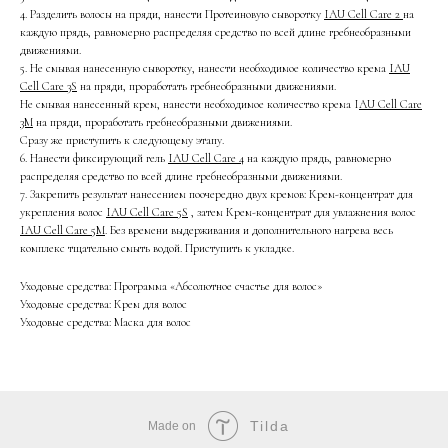
4. Разделить волосы на пряди, нанести Протеиновую сыворотку
IAU Cell Care 2
на
каждую прядь, равномерно распределяя средство по всей длине гребнеобразными
движениями.
5. Не смывая нанесенную сыворотку, нанести необходимое количество крема
IAU
Cell Care 3S
на пряди, проработать гребнеобразными движениями.
Не смывая нанесенный крем, нанести необходимое количество крема I
AU Cell Care
3М
на пряди, проработать гребнеобразными движениями.
Сразу же приступить к следующему этапу.
6. Нанести фиксирующий гель
IAU Cell Care 4
на каждую прядь, равномерно
распределяя средство по всей длине гребнеобразными движениями.
7. Закрепить результат нанесением поочередно двух кремов: Крем-концентрат для
укрепления волос
IAU Cell Care 5S
, затем Крем-концентрат для увлажнения волос
IAU Cell Care 5M
. Без времени выдерживания и дополнительного нагрева весь
комплекс тщательно смыть водой. Приступить к укладке.
Уходовые средства: Программа «Абсолютное счастье для волос»
Уходовые средства: Крем для волос
Уходовые средства: Маска для волос
Tilda
Made on