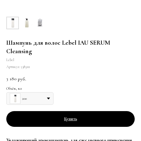
Шампунь для волос Lebel IAU SERUM
Cleansing
Lebel
Артикул:
5383лп
3 180
руб.
Объём, мл
200
Купить
Увлажняющий аромашампунь для ежедневного применения