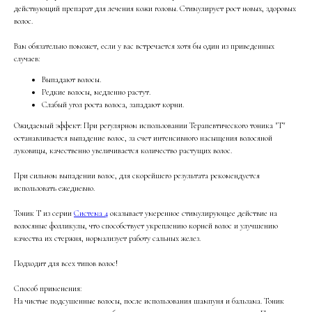
действующий препарат для лечения кожи головы. Стимулирует рост новых, здоровых
волос.
Вам обязательно поможет, если у вас встречается хотя бы один из приведенных
случаев:
Выпадают волосы.
Редкие волосы, медленно растут.
Слабый угол роста волоса, западают корни.
Ожидаемый эффект: При регулярном использовании Терапевтического тоника "Т"
останавливается выпадение волос, за счет интенсивного насыщения волосяной
луковицы, качественно увеличивается количество растущих волос.
При сильном выпадении волос, для скорейшего результата рекомендуется
использовать ежедневно.
Тоник Т из серии
Система 4
оказывает умеренное стимулирующее действие на
волосяные фолликулы, что способствует укреплению корней волос и улучшению
качества их стержня, нормализует работу сальных желез.
Подходит для всех типов волос!
Способ применения:
На чистые подсушенные волосы, после использования шампуня и бальзама. Тоник