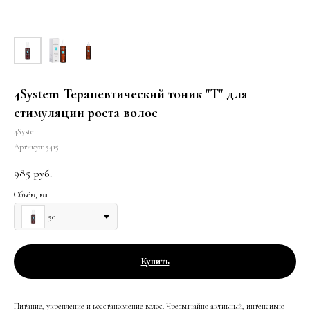
4System Терапевтический тоник "Т" для
стимуляции роста волос
4System
Артикул:
5415
985
руб.
Объём, мл
50
Купить
Питание, укрепление и восстановление волос. Чрезвычайно активный, интенсивно